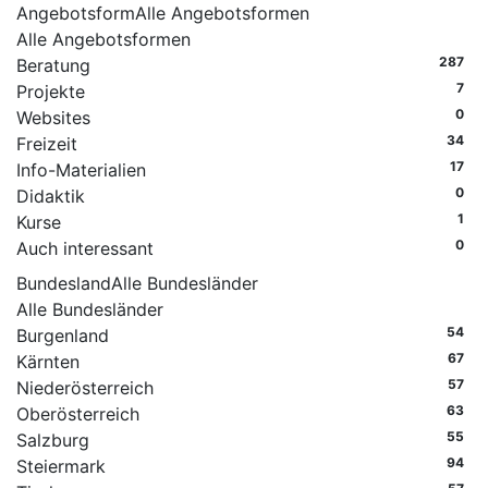
Angebotsform
Alle Angebotsformen
Alle Angebotsformen
287
Beratung
7
Projekte
0
Websites
34
Freizeit
17
Info-Materialien
0
Didaktik
1
Kurse
0
Auch interessant
Bundesland
Alle Bundesländer
Alle Bundesländer
54
Burgenland
67
Kärnten
57
Niederösterreich
63
Oberösterreich
55
Salzburg
94
Steiermark