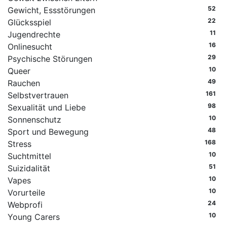
52
Gewicht, Essstörungen
22
Glücksspiel
11
Jugendrechte
16
Onlinesucht
29
Psychische Störungen
10
Queer
49
Rauchen
161
Selbstvertrauen
98
Sexualität und Liebe
10
Sonnenschutz
48
Sport und Bewegung
168
Stress
10
Suchtmittel
51
Suizidalität
10
Vapes
10
Vorurteile
24
Webprofi
10
Young Carers