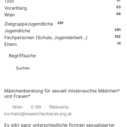
57
Tirol
53
Vorarlberg
58
Wien
291
Zielgruppe
Jugendliche
291
Jugendliche
162
Fachpersonen (Schule, Jugendarbeit...)
10
Eltern
Begriffsuche
Mädchenberatung für sexuell missbrauchte Mädchen*
und Frauen*
Wien
0-99
Webseite
kontakt@maedchenberatung.at
Es gibt ganz unterschiedliche Formen sexualisierter