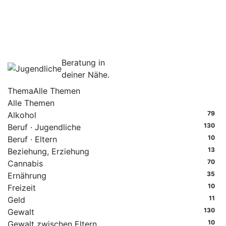
Beratung in
deiner Nähe.
Thema
Alle Themen
Alle Themen
79
Alkohol
130
Beruf · Jugendliche
10
Beruf · Eltern
13
Beziehung, Erziehung
70
Cannabis
35
Ernährung
10
Freizeit
11
Geld
130
Gewalt
10
Gewalt zwischen Eltern