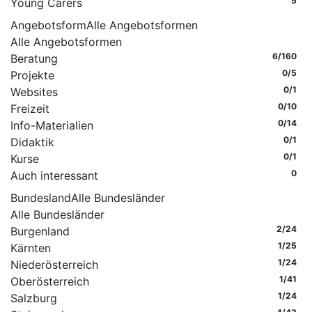
5
Young Carers
Angebotsform
Alle Angebotsformen
Alle Angebotsformen
6
/160
Beratung
0
/5
Projekte
0
/1
Websites
0
/10
Freizeit
0
/14
Info-Materialien
0
/1
Didaktik
0
/1
Kurse
0
Auch interessant
Bundesland
Alle Bundesländer
Alle Bundesländer
2
/24
Burgenland
1
/25
Kärnten
1
/24
Niederösterreich
1
/41
Oberösterreich
1
/24
Salzburg