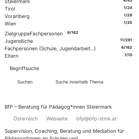
4
/43
Steiermark
1
/24
Tirol
1
/29
Vorarlberg
1
/35
Wien
6
/162
Zielgruppe
Fachpersonen
11
/291
Jugendliche
6
/162
Fachpersonen (Schule, Jugendarbeit...)
1
/10
Eltern
Begriffsuche
BfP – Beratung für Pädagog*innen Steiermark
Österreich
Webseite
bfp@bfp-stmk.at
Supervision, Coaching, Beratung und Mediation für
Pädagog*innen an Schulen und