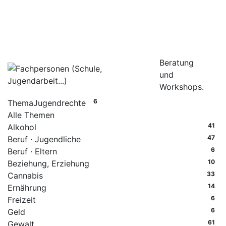
Beratung
und
Workshops.
6
Thema
Jugendrechte
Alle Themen
41
Alkohol
47
Beruf · Jugendliche
6
Beruf · Eltern
10
Beziehung, Erziehung
33
Cannabis
14
Ernährung
6
Freizeit
6
Geld
61
Gewalt