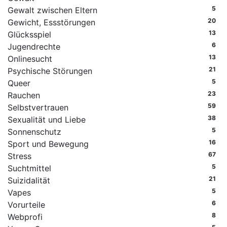
5
Gewalt zwischen Eltern
20
Gewicht, Essstörungen
13
Glücksspiel
6
Jugendrechte
13
Onlinesucht
21
Psychische Störungen
5
Queer
23
Rauchen
59
Selbstvertrauen
38
Sexualität und Liebe
5
Sonnenschutz
16
Sport und Bewegung
67
Stress
5
Suchtmittel
21
Suizidalität
5
Vapes
6
Vorurteile
8
Webprofi