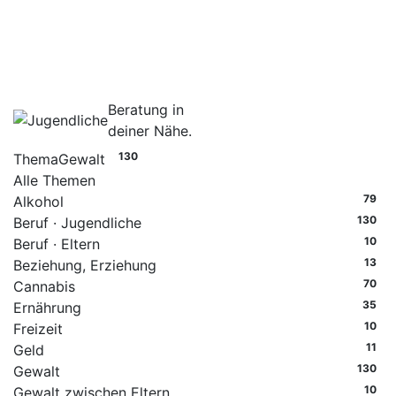
Beratung in
deiner Nähe.
130
Thema
Gewalt
Alle Themen
79
Alkohol
130
Beruf · Jugendliche
10
Beruf · Eltern
13
Beziehung, Erziehung
70
Cannabis
35
Ernährung
10
Freizeit
11
Geld
130
Gewalt
10
Gewalt zwischen Eltern