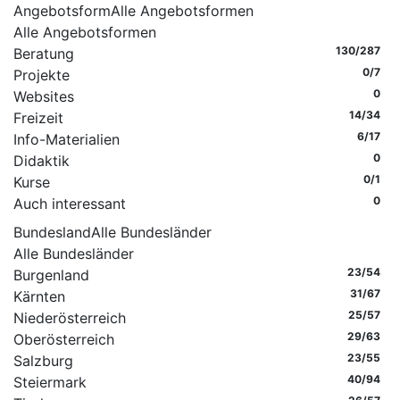
Angebotsform
Alle Angebotsformen
Alle Angebotsformen
130
/287
Beratung
0
/7
Projekte
0
Websites
14
/34
Freizeit
6
/17
Info-Materialien
0
Didaktik
0
/1
Kurse
0
Auch interessant
Bundesland
Alle Bundesländer
Alle Bundesländer
23
/54
Burgenland
31
/67
Kärnten
25
/57
Niederösterreich
29
/63
Oberösterreich
23
/55
Salzburg
40
/94
Steiermark