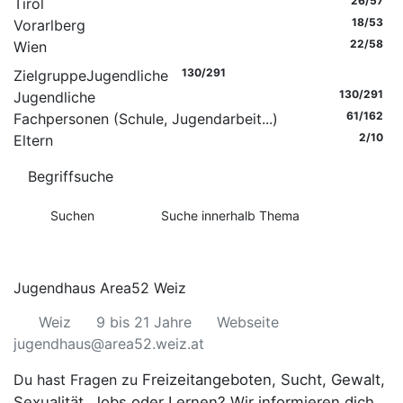
26
/57
Tirol
18
/53
Vorarlberg
22
/58
Wien
130
/291
Zielgruppe
Jugendliche
130
/291
Jugendliche
61
/162
Fachpersonen (Schule, Jugendarbeit...)
2
/10
Eltern
Begriffsuche
Jugendhaus Area52 Weiz
Weiz
9 bis 21 Jahre
Webseite
jugendhaus@area52.weiz.at
Du hast Fragen zu
Freizeitangeboten,
Sucht, Gewalt,
Sexualität, Jobs oder Lernen? Wir informieren dich