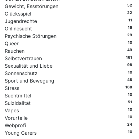
52
Gewicht, Essstörungen
22
Glücksspiel
11
Jugendrechte
16
Onlinesucht
29
Psychische Störungen
10
Queer
49
Rauchen
161
Selbstvertrauen
98
Sexualität und Liebe
10
Sonnenschutz
48
Sport und Bewegung
168
Stress
10
Suchtmittel
51
Suizidalität
10
Vapes
10
Vorurteile
24
Webprofi
10
Young Carers