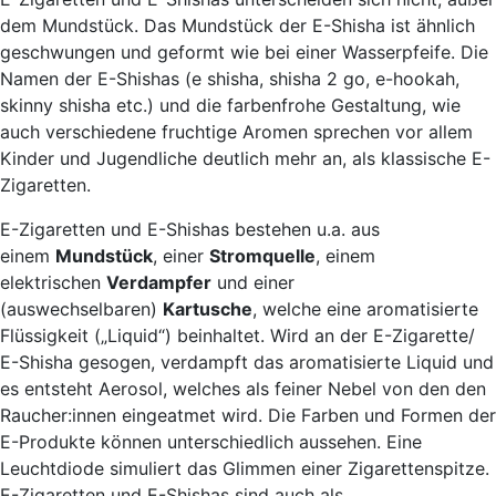
dem Mundstück. Das Mundstück der E-Shisha ist ähnlich
geschwungen und geformt wie bei einer Wasserpfeife. Die
Namen der E-Shishas (e shisha, shisha 2 go, e-hookah,
skinny shisha etc.) und die farbenfrohe Gestaltung, wie
auch verschiedene fruchtige Aromen sprechen vor allem
Kinder und Jugendliche deutlich mehr an, als klassische E-
Zigaretten.
E-Zigaretten und E-Shishas bestehen u.a. aus
einem
Mundstück
, einer
Stromquelle
, einem
elektrischen
Verdampfer
und einer
(auswechselbaren)
Kartusche
, welche eine aromatisierte
Flüssigkeit („Liquid“) beinhaltet.
Wird an der E-Zigarette/
E-Shisha gesogen, verdampft das aromatisierte Liquid und
es entsteht Aerosol, welches als feiner Nebel von den den
Raucher:innen eingeatmet wird. Die Farben und Formen der
E-Produkte können unterschiedlich aussehen. Eine
Leuchtdiode simuliert das Glimmen einer Zigarettenspitze.
E-Zigaretten und E-Shishas sind auch als