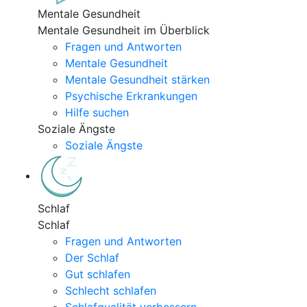
Mentale Gesundheit
Mentale Gesundheit im Überblick
Fragen und Antworten
Mentale Gesundheit
Mentale Gesundheit stärken
Psychische Erkrankungen
Hilfe suchen
Soziale Ängste
Soziale Ängste
Schlaf
Schlaf
Fragen und Antworten
Der Schlaf
Gut schlafen
Schlecht schlafen