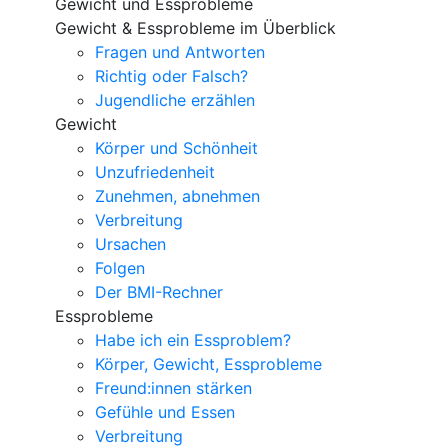
Gewicht und Essprobleme
Gewicht & Essprobleme im Überblick
Fragen und Antworten
Richtig oder Falsch?
Jugendliche erzählen
Gewicht
Körper und Schönheit
Unzufriedenheit
Zunehmen, abnehmen
Verbreitung
Ursachen
Folgen
Der BMI-Rechner
Essprobleme
Habe ich ein Essproblem?
Körper, Gewicht, Essprobleme
Freund:innen stärken
Gefühle und Essen
Verbreitung