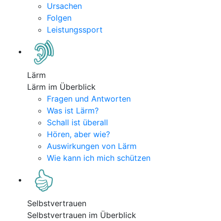
Ursachen
Folgen
Leistungssport
Lärm
Lärm im Überblick
Fragen und Antworten
Was ist Lärm?
Schall ist überall
Hören, aber wie?
Auswirkungen von Lärm
Wie kann ich mich schützen
Selbstvertrauen
Selbstvertrauen im Überblick