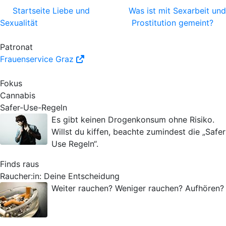
Startseite Liebe und
Was ist mit Sexarbeit und
Sexualität
Prostitution gemeint?
Patronat
Frauenservice Graz
Fokus
Cannabis
Safer-Use-Regeln
Es gibt keinen Drogenkonsum ohne Risiko.
Willst du kiffen, beachte zumindest die „Safer
Use Regeln“.
Finds raus
Raucher:in: Deine Entscheidung
Weiter rauchen? Weniger rauchen? Aufhören?