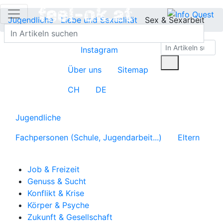
Jugendliche
Liebe und Sexualität
Sex & Sexarbeit
Instagram
Über uns
Sitemap
CH
DE
Jugendliche
Fachpersonen (Schule, Jugendarbeit...)
Eltern
Job & Freizeit
Genuss & Sucht
Konflikt & Krise
Körper & Psyche
Zukunft & Gesellschaft