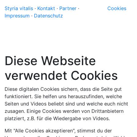
Styria vitalis
·
Kontakt
·
Partner
·
Cookies
Impressum
·
Datenschutz
Diese Webseite
verwendet Cookies
Diese digitalen Cookies sichern, dass die Seite gut
funktioniert. Sie helfen uns herauszufinden, welche
Seiten und Videos beliebt sind und welche euch nicht
zusagen. Einige Cookies werden von Drittanbietern
platziert, z.B. für die Wiedergabe von Videos.
Mit "Alle Cookies akzeptieren", stimmst du der