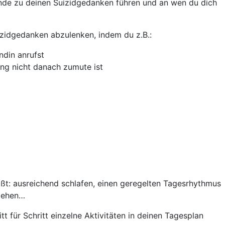
nde zu deinen Suizidgedanken führen und an wen du dich
izidgedanken abzulenken, indem du z.B.:
ndin anrufst
fang nicht danach zumute ist
eißt: ausreichend schlafen, einen geregelten Tagesrhythmus
hgehen…
tt für Schritt einzelne Aktivitäten in deinen Tagesplan