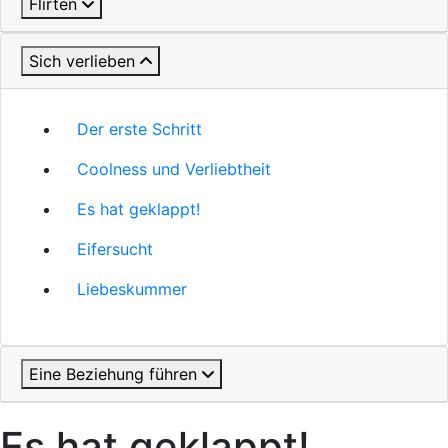
Flirten
Sich verlieben
Der erste Schritt
Coolness und Verliebtheit
Es hat geklappt!
Eifersucht
Liebeskummer
Eine Beziehung führen
Es hat geklappt!