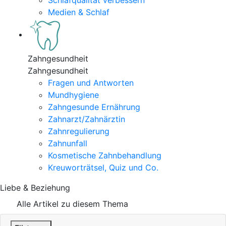
Schlafqualität verbessern
Medien & Schlaf
Zahngesundheit
Zahngesundheit
Fragen und Antworten
Mundhygiene
Zahngesunde Ernährung
Zahnarzt/Zahnärztin
Zahnregulierung
Zahnunfall
Kosmetische Zahnbehandlung
Kreuworträtsel, Quiz und Co.
Liebe & Beziehung
Alle Artikel zu diesem Thema