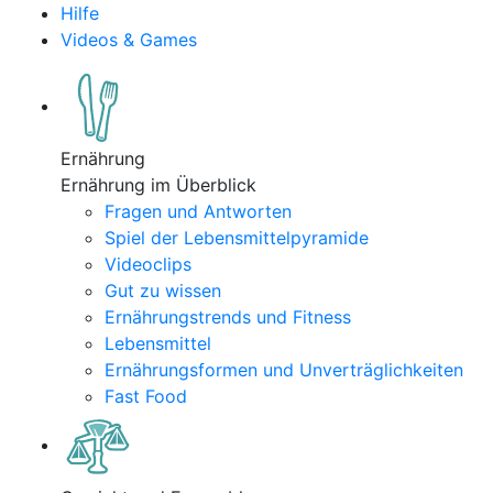
Hilfe
Videos & Games
Ernährung
Ernährung im Überblick
Fragen und Antworten
Spiel der Lebensmittelpyramide
Videoclips
Gut zu wissen
Ernährungstrends und Fitness
Lebensmittel
Ernährungsformen und Unverträglichkeiten
Fast Food