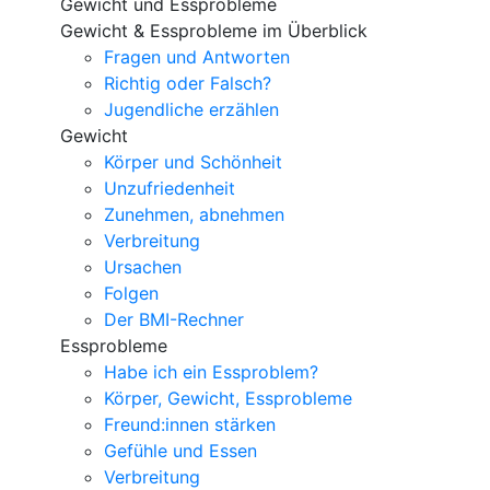
Gewicht und Essprobleme
Gewicht & Essprobleme im Überblick
Fragen und Antworten
Richtig oder Falsch?
Jugendliche erzählen
Gewicht
Körper und Schönheit
Unzufriedenheit
Zunehmen, abnehmen
Verbreitung
Ursachen
Folgen
Der BMI-Rechner
Essprobleme
Habe ich ein Essproblem?
Körper, Gewicht, Essprobleme
Freund:innen stärken
Gefühle und Essen
Verbreitung