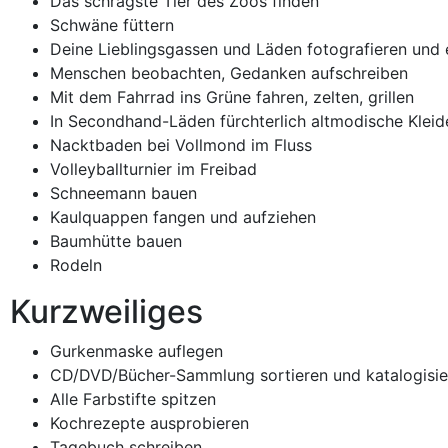
Das schrägste Tier des Zoos finden
Schwäne füttern
Deine Lieblingsgassen und Läden fotografieren und
Menschen beobachten, Gedanken aufschreiben
Mit dem Fahrrad ins Grüne fahren, zelten, grillen
In Secondhand-Läden fürchterlich altmodische Kleid
Nacktbaden bei Vollmond im Fluss
Volleyballturnier im Freibad
Schneemann bauen
Kaulquappen fangen und aufziehen
Baumhütte bauen
Rodeln
Kurzweiliges
Gurkenmaske auflegen
CD/DVD/Bücher-Sammlung sortieren und katalogisie
Alle Farbstifte spitzen
Kochrezepte ausprobieren
Tagebuch schreiben