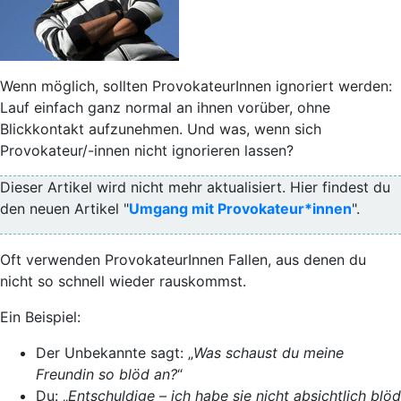
Wenn möglich, sollten ProvokateurInnen ignoriert werden:
Lauf einfach ganz normal an ihnen vorüber, ohne
Blickkontakt aufzunehmen. Und was, wenn sich
Provokateur/-innen nicht ignorieren lassen?
Dieser Artikel wird nicht mehr aktualisiert. Hier findest du
den neuen Artikel "
Umgang mit Provokateur*innen
".
Oft verwenden ProvokateurInnen
Fallen
, aus denen du
nicht so schnell wieder rauskommst.
Ein Beispiel:
Der Unbekannte sagt: „
Was schaust du meine
Freundin so blöd an?
“
Du: „
Entschuldige – ich habe sie nicht absichtlich blöd