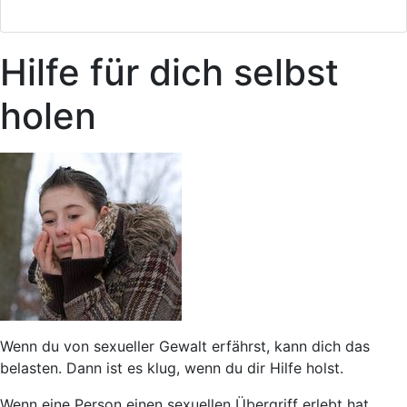
Hilfe für dich selbst
holen
Wenn du von sexueller Gewalt erfährst, kann dich das
belasten. Dann ist es klug, wenn du dir Hilfe holst.
Wenn eine Person einen sexuellen Übergriff erlebt hat,