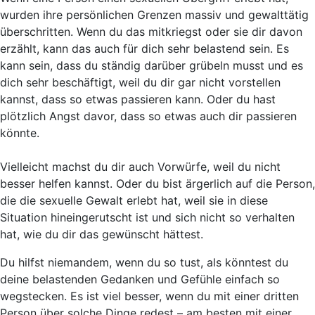
wurden ihre persönlichen Grenzen massiv und gewalttätig
überschritten. Wenn du das mitkriegst oder sie dir davon
erzählt, kann das
auch für dich sehr belastend sein.
Es
kann sein, dass du ständig darüber grübeln musst und es
dich sehr beschäftigt, weil du dir gar nicht vorstellen
kannst, dass so etwas passieren kann. Oder du hast
plötzlich Angst davor, dass so etwas auch dir passieren
könnte.
Vielleicht machst du dir auch Vorwürfe, weil du nicht
besser helfen kannst. Oder du bist ärgerlich auf die Person,
die die sexuelle Gewalt erlebt hat, weil sie in diese
Situation hineingerutscht ist und sich nicht so verhalten
hat, wie du dir das gewünscht hättest.
Du hilfst niemandem, wenn du so tust, als könntest du
deine belastenden Gedanken und Gefühle einfach so
wegstecken. Es ist viel besser, wenn du mit einer dritten
Person über solche Dinge redest – am besten mit einer