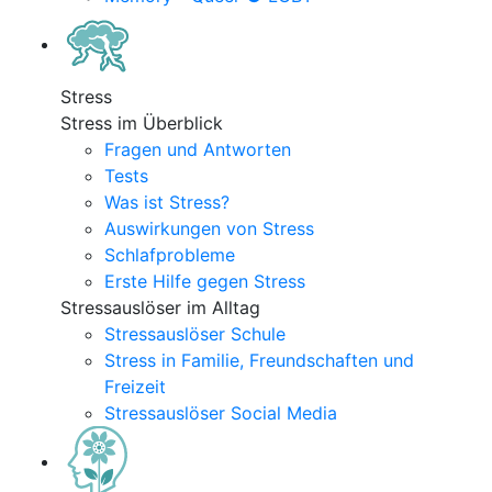
Stress
Stress im Überblick
Fragen und Antworten
Tests
Was ist Stress?
Auswirkungen von Stress
Schlafprobleme
Erste Hilfe gegen Stress
Stressauslöser im Alltag
Stressauslöser Schule
Stress in Familie, Freundschaften und
Freizeit
Stressauslöser Social Media