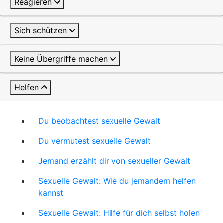
Reagieren
Sich schützen
Keine Übergriffe machen
Helfen
Du beobachtest sexuelle Gewalt
Du vermutest sexuelle Gewalt
Jemand erzählt dir von sexueller Gewalt
Sexuelle Gewalt: Wie du jemandem helfen
kannst
Sexuelle Gewalt: Hilfe für dich selbst holen