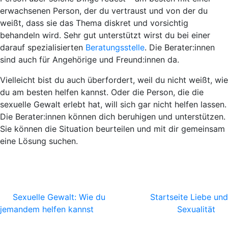
erwachsenen Person, der du vertraust und von der du
weißt, dass sie das Thema diskret und vorsichtig
behandeln wird. Sehr gut unterstützt wirst du bei einer
darauf spezialisierten
Beratungsstelle
. Die Berater:innen
sind auch für Angehörige und Freund:innen da.
Vielleicht bist du auch überfordert, weil du nicht weißt, wie
du am besten helfen kannst. Oder die Person, die die
sexuelle Gewalt erlebt hat, will sich gar nicht helfen lassen.
Die Berater:innen können dich beruhigen und unterstützen.
Sie können die Situation beurteilen und mit dir gemeinsam
eine Lösung suchen.
Sexuelle Gewalt: Wie du
Startseite Liebe und
jemandem helfen kannst
Sexualität