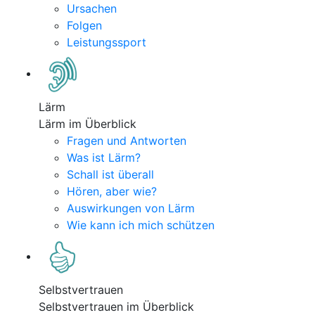
Ursachen
Folgen
Leistungssport
Lärm
Lärm im Überblick
Fragen und Antworten
Was ist Lärm?
Schall ist überall
Hören, aber wie?
Auswirkungen von Lärm
Wie kann ich mich schützen
Selbstvertrauen
Selbstvertrauen im Überblick