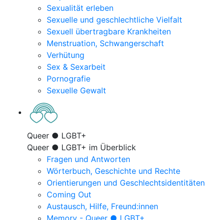
Sexualität erleben
Sexuelle und geschlechtliche Vielfalt
Sexuell übertragbare Krankheiten
Menstruation, Schwangerschaft
Verhütung
Sex & Sexarbeit
Pornografie
Sexuelle Gewalt
Queer ● LGBT+
Queer ● LGBT+ im Überblick
Fragen und Antworten
Wörterbuch, Geschichte und Rechte
Orientierungen und Geschlechtsidentitäten
Coming Out
Austausch, Hilfe, Freund:innen
Memory - Queer ● LGBT+