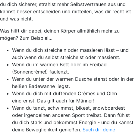
du dich
sicherer
, strahlst mehr
Selbstvertrauen
aus und
kannst
besser entscheiden und mitteilen, was dir recht ist
und was nicht
.
Was hilft dir dabei, deinen Körper allmählich mehr zu
mögen?
Zum Beispiel…
Wenn du dich streicheln oder massieren lässt – und
auch wenn du selbst streichelst oder massierst.
Wenn du im warmen Bett oder im Freibad
(Sonnencrème!) faulenzt.
Wenn du unter der warmen Dusche stehst oder in der
heißen Badewanne liegst.
Wenn du dich mit duftenden Crèmes und Ölen
eincremst. Das gilt auch für Männer!
Wenn du tanzt, schwimmst, bikest, snowboardest
oder irgendeinen anderen Sport treibst. Dann fühlst
du dich stark und bekommst Energie - und du kannst
deine Beweglichkeit genießen.
Such dir deine