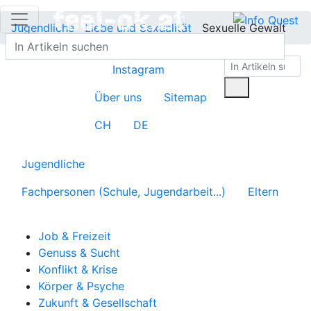
Jugendliche
Liebe und Sexualität
Sexuelle Gewalt
Instagram
Über uns
Sitemap
CH
DE
Jugendliche
Fachpersonen (Schule, Jugendarbeit...)
Eltern
Job & Freizeit
Genuss & Sucht
Konflikt & Krise
Körper & Psyche
Zukunft & Gesellschaft