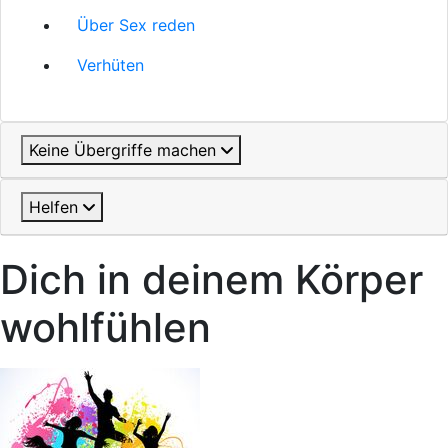
Über Sex reden
Verhüten
Keine Übergriffe machen
Helfen
Dich in deinem Körper
wohlfühlen