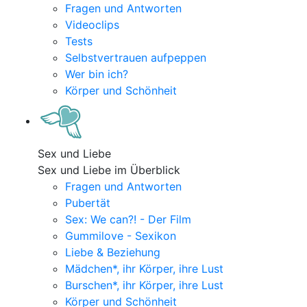
Fragen und Antworten
Videoclips
Tests
Selbstvertrauen aufpeppen
Wer bin ich?
Körper und Schönheit
Sex und Liebe
Sex und Liebe im Überblick
Fragen und Antworten
Pubertät
Sex: We can?! - Der Film
Gummilove - Sexikon
Liebe & Beziehung
Mädchen*, ihr Körper, ihre Lust
Burschen*, ihr Körper, ihre Lust
Körper und Schönheit