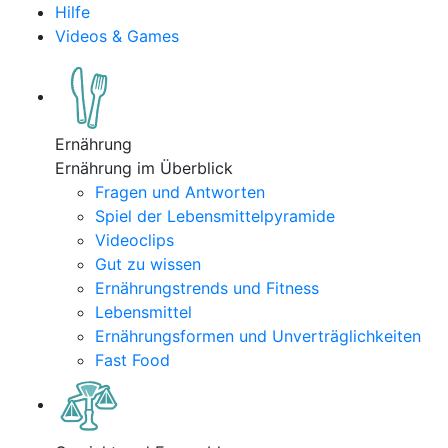
Hilfe
Videos & Games
Ernährung
Ernährung im Überblick
Fragen und Antworten
Spiel der Lebensmittelpyramide
Videoclips
Gut zu wissen
Ernährungstrends und Fitness
Lebensmittel
Ernährungsformen und Unverträglichkeiten
Fast Food