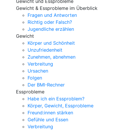
Gewicht und Essprobleme
Gewicht & Essprobleme im Überblick
Fragen und Antworten
Richtig oder Falsch?
Jugendliche erzählen
Gewicht
Körper und Schönheit
Unzufriedenheit
Zunehmen, abnehmen
Verbreitung
Ursachen
Folgen
Der BMI-Rechner
Essprobleme
Habe ich ein Essproblem?
Körper, Gewicht, Essprobleme
Freund:innen stärken
Gefühle und Essen
Verbreitung