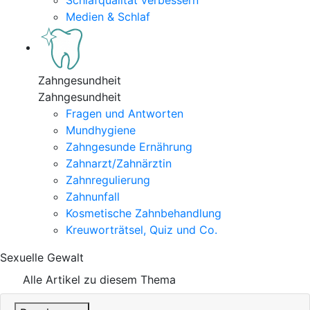
Schlafqualität verbessern
Medien & Schlaf
Zahngesundheit
Zahngesundheit
Fragen und Antworten
Mundhygiene
Zahngesunde Ernährung
Zahnarzt/Zahnärztin
Zahnregulierung
Zahnunfall
Kosmetische Zahnbehandlung
Kreuworträtsel, Quiz und Co.
Sexuelle Gewalt
Alle Artikel zu diesem Thema