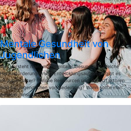
Mentale Gesundheit von
Jugendlichen
Was versteht man unter mentaler Gesundheit? Welche
Herausforderungen und Entwicklungsaufgaben gibt es
im Jugendalter? Welche Ressourcen und Schutzfaktoren
sind für Jugendlichen von Bedeutung? Wann sollte man
genauer hinschauen?