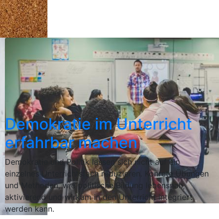
Demokratie im Unterricht
erfahrbar machen
Demokratie und Politik lassen sich nicht auf ein
einzelnes Unterrichtsfach reduzieren. Konrete Übungen
und Methoden, wie politische Bildung lebensnah,
aktivierend und wirkam in den Unterricht integriert
werden kann.