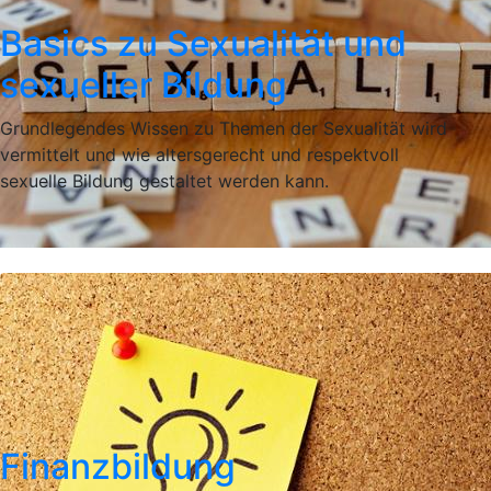
Basics zu Sexualität und
sexueller Bildung
Grundlegendes Wissen zu Themen der Sexualität wird
vermittelt und wie altersgerecht und respektvoll
sexuelle Bildung gestaltet werden kann.
Finanzbildung