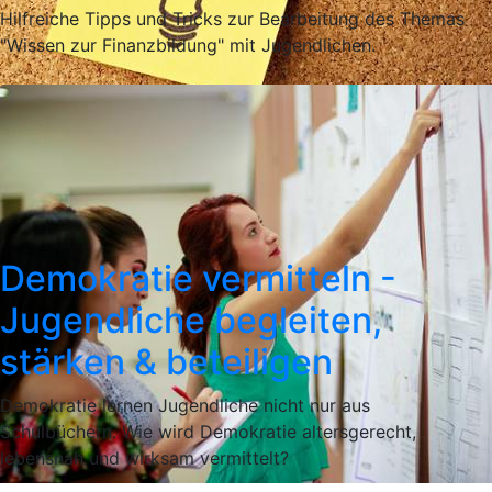
Hilfreiche Tipps und Tricks zur Bearbeitung des Themas
"Wissen zur Finanzbildung" mit Jugendlichen.
Demokratie vermitteln -
Jugendliche begleiten,
stärken & beteiligen
Demokratie lernen Jugendliche nicht nur aus
Schulbüchern. Wie wird Demokratie altersgerecht,
lebensnah und wirksam vermittelt?