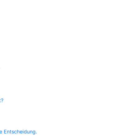
?
t?
ne Entscheidung.