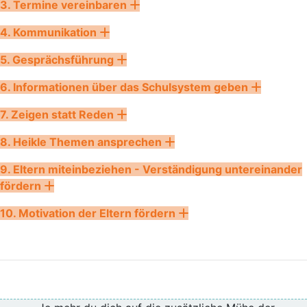
3. Termine vereinbaren
4. Kommunikation
5. Gesprächsführung
6. Informationen über das Schulsystem geben
7. Zeigen statt Reden
8. Heikle Themen ansprechen
9. Eltern miteinbeziehen - Verständigung untereinander
fördern
10. Motivation der Eltern fördern