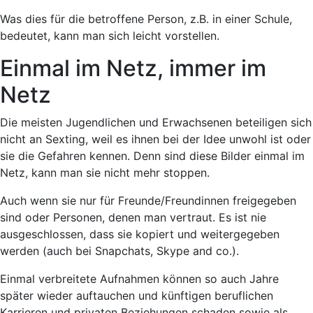
Was dies für die betroffene Person, z.B. in einer Schule,
bedeutet, kann man sich leicht vorstellen.
Einmal im Netz, immer im
Netz
Die meisten Jugendlichen und Erwachsenen beteiligen sich
nicht an Sexting, weil es ihnen bei der Idee unwohl ist oder
sie die Gefahren kennen. Denn sind diese Bilder einmal im
Netz, kann man sie nicht mehr stoppen.
Auch wenn sie nur für Freunde/Freundinnen freigegeben
sind oder Personen, denen man vertraut. Es ist nie
ausgeschlossen, dass sie kopiert und weitergegeben
werden (auch bei Snapchats, Skype and co.).
Einmal verbreitete Aufnahmen können so auch Jahre
später wieder auftauchen und künftigen beruflichen
Karrieren und privaten Beziehungen schaden sowie als