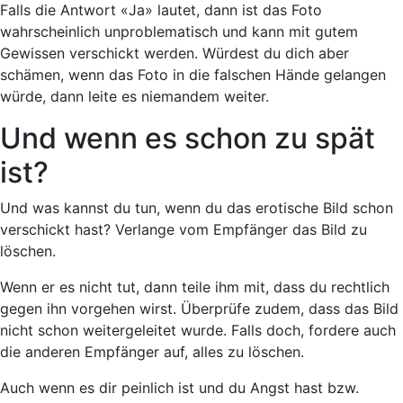
Falls die Antwort «Ja» lautet, dann ist das Foto
wahrscheinlich unproblematisch und kann mit gutem
Gewissen verschickt werden. Würdest du dich aber
schämen, wenn das Foto in die falschen Hände gelangen
würde, dann leite es niemandem weiter.
Und wenn es schon zu spät
ist?
Und was kannst du tun, wenn du das erotische Bild schon
verschickt hast? Verlange vom Empfänger das Bild zu
löschen.
Wenn er es nicht tut, dann teile ihm mit, dass du rechtlich
gegen ihn vorgehen wirst. Überprüfe zudem, dass das Bild
nicht schon weitergeleitet wurde. Falls doch, fordere auch
die anderen Empfänger auf, alles zu löschen.
Auch wenn es dir peinlich ist und du Angst hast bzw.