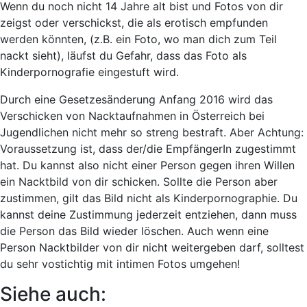
Wenn du noch nicht 14 Jahre alt bist und Fotos von dir
zeigst oder verschickst, die als erotisch empfunden
werden könnten, (z.B. ein Foto, wo man dich zum Teil
nackt sieht), läufst du Gefahr, dass das Foto als
Kinderpornografie eingestuft wird.
Durch eine Gesetzesänderung Anfang 2016 wird das
Verschicken von Nacktaufnahmen in Österreich bei
Jugendlichen nicht mehr so streng bestraft. Aber Achtung:
Voraussetzung ist, dass der/die EmpfängerIn zugestimmt
hat. Du kannst also nicht einer Person gegen ihren Willen
ein Nacktbild von dir schicken. Sollte die Person aber
zustimmen, gilt das Bild nicht als Kinderpornographie. Du
kannst deine Zustimmung jederzeit entziehen, dann muss
die Person das Bild wieder löschen. Auch wenn eine
Person Nacktbilder von dir nicht weitergeben darf, solltest
du sehr vostichtig mit intimen Fotos umgehen!
Siehe auch: