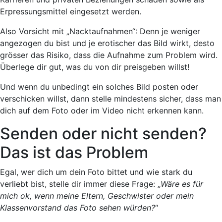
Erpressungsmittel eingesetzt werden.
Also Vorsicht mit „Nacktaufnahmen“: Denn je weniger
angezogen du bist und je erotischer das Bild wirkt, desto
grösser das Risiko, dass die Aufnahme zum Problem wird.
Überlege dir gut, was du von dir preisgeben willst!
Und wenn du unbedingt ein solches Bild posten oder
verschicken willst, dann stelle mindestens sicher, dass man
dich auf dem Foto oder im Video nicht erkennen kann.
Senden oder nicht senden?
Das ist das Problem
Egal, wer dich um dein Foto bittet und wie stark du
verliebt bist, stelle dir immer diese Frage: „
Wäre es für
mich ok, wenn meine Eltern, Geschwister oder mein
Klassenvorstand das Foto sehen würden?
“