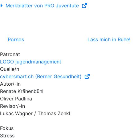
Merkblätter von PRO Juventute
Pornos
Lass mich in Ruhe!
Patronat
LOGO jugendmanagement
Quelle/n
cybersmart.ch (Berner Gesundheit)
Autor/-in
Renate Krähenbühl
Oliver Padlina
Revisor/-in
Lukas Wagner / Thomas Zenkl
Fokus
Stress