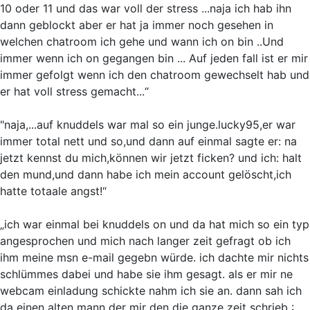
10 oder 11 und das war voll der stress ...naja ich hab ihn
dann geblockt aber er hat ja immer noch gesehen in
welchen chatroom ich gehe und wann ich on bin ..Und
immer wenn ich on gegangen bin ... Auf jeden fall ist er mir
immer gefolgt wenn ich den chatroom gewechselt hab und
er hat voll stress gemacht...“
"naja,...auf knuddels war mal so ein junge.lucky95,er war
immer total nett und so,und dann auf einmal sagte er: na
jetzt kennst du mich,können wir jetzt ficken? und ich: halt
den mund,und dann habe ich mein account gelöscht,ich
hatte totaale angst!“
„ich war einmal bei knuddels on und da hat mich so ein typ
angesprochen und mich nach langer zeit gefragt ob ich
ihm meine msn e-mail gegebn würde. ich dachte mir nichts
schlümmes dabei und habe sie ihm gesagt. als er mir ne
webcam einladung schickte nahm ich sie an. dann sah ich
da einen alten mann der mir den die ganze zeit schrieb :