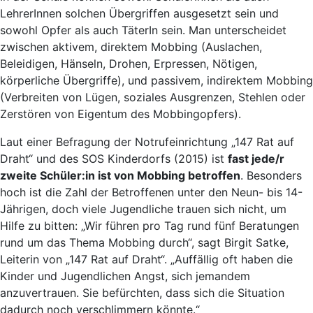
LehrerInnen solchen Übergriffen ausgesetzt sein und
sowohl Opfer als auch TäterIn sein. Man unterscheidet
zwischen aktivem, direktem Mobbing (Auslachen,
Beleidigen, Hänseln, Drohen, Erpressen, Nötigen,
körperliche Übergriffe), und passivem, indirektem Mobbing
(Verbreiten von Lügen, soziales Ausgrenzen, Stehlen oder
Zerstören von Eigentum des Mobbingopfers).
Laut einer Befragung der Notrufeinrichtung „147 Rat auf
Draht“ und des SOS Kinderdorfs (2015) ist
fast jede/r
zweite Schüler:in ist von Mobbing betroffen
. Besonders
hoch ist die Zahl der Betroffenen unter den Neun- bis 14-
Jährigen, doch viele Jugendliche trauen sich nicht, um
Hilfe zu bitten: „Wir führen pro Tag rund fünf Beratungen
rund um das Thema Mobbing durch“, sagt Birgit Satke,
Leiterin von „147 Rat auf Draht“. „Auffällig oft haben die
Kinder und Jugendlichen Angst, sich jemandem
anzuvertrauen. Sie befürchten, dass sich die Situation
dadurch noch verschlimmern könnte.“